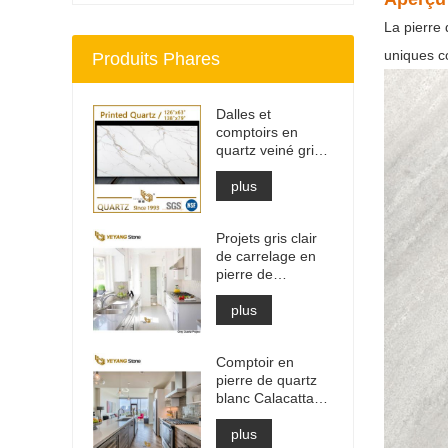
La pierre
uniques co
Produits Phares
Dalles et
comptoirs en
quartz veiné gris
imprimé | Quartz
imprimé sur toute
plus
la masse PQ005
Projets gris clair
de carrelage en
pierre de
matériaux de
construction de
plus
haute qualité
Comptoir en
pierre de quartz
blanc Calacatta
d'ingénierie
artificielle, dessus
plus