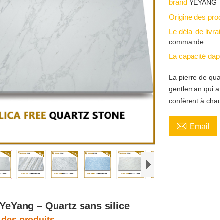
brand
YEYANG
Origine des pro
Le délai de livr
commande
La capacité da
La pierre de qu
gentleman qui a 
confèrent à chaq

Email
 YeYang – Quartz sans silice
 des produits