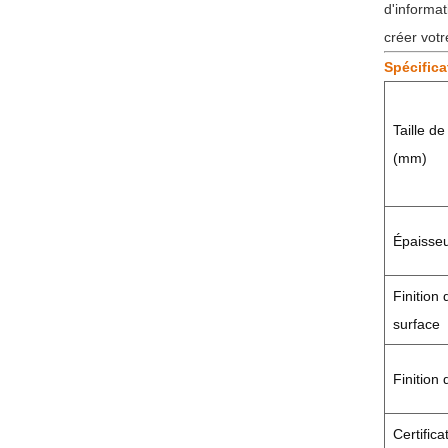
d'informat
créer vot
Spécifica
Taille de
(mm)
Épaisse
Finition 
surface
Finition
Certifica