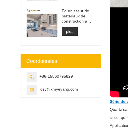
de vanité et dalle
de plan de travail
Fournisseur de
matériaux de
construction à
surface solide en
pierre de quartz
plus
artificielle
Coordonnées
+86-15860795829

losy@xmyeyang.com

Série de 
Quartz san
silice, qu
Applicatio