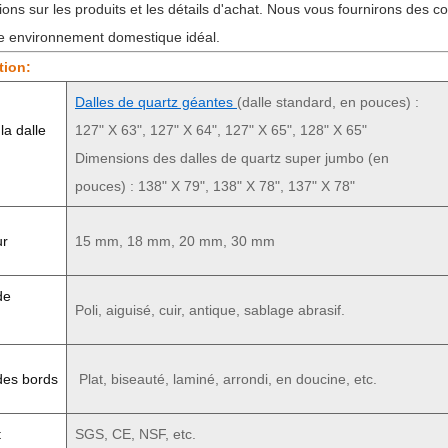
ions sur les produits et les détails d'achat. Nous vous fournirons des c
re environnement domestique idéal.
tion:
Dalles de quartz géantes
(dalle standard, en pouces) :
 la dalle
127" X 63", 127" X 64", 127" X 65", 128" X 65"
Dimensions des dalles de quartz super jumbo (en
pouces) : 138" X 79", 138" X 78", 137" X 78"
ur
15 mm, 18 mm, 20 mm, 30 mm
de
Poli, aiguisé, cuir, antique, sablage abrasif.
 des bords
Plat, biseauté, laminé, arrondi, en doucine, etc.
t
SGS, CE, NSF, etc.