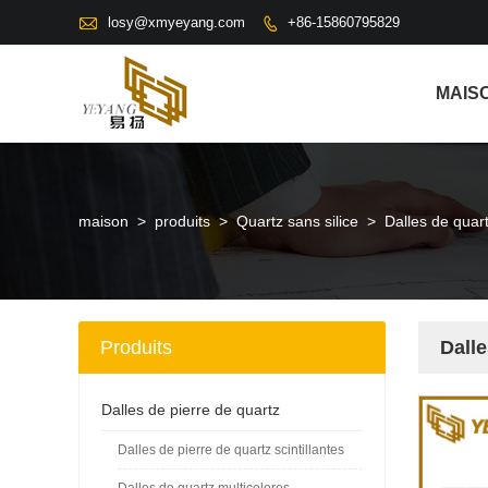

losy@xmyeyang.com
+86-15860795829

MAIS
maison
>
produits
>
Quartz sans silice
>
Dalles de quartz
Produits
Dalle
Dalles de pierre de quartz
Dalles de pierre de quartz scintillantes
Dalles de quartz multicolores