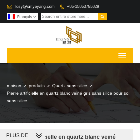

losy@xmyeyang.com
+86-15860795829


Français

Toggl
maison
>
produits
>
Quartz sans silice
>
Pierre artificielle en quartz blanc veiné gris sans silice pour sol
sans silice
PLUS DE
Pierre artificielle en quartz blanc veiné