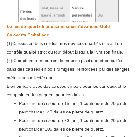
Plat, biseauté,
Service
Finition
laminé, arrondi,
personnalisé
Oui
des bords
en doucine, etc.
disponible
Dalles de quartz blanc sans silice Advanced Gold
SGS, CE, NSF,
Dureté de
Calacatta Emballage
Certificat
7.5
etc.
Mohs
(1)Caisses en bois solides, nos ouvriers qualifiés suivent un
contrôle qualité strict du tout début jusqu'à la livraison finale.
(2) Comptoirs rembourrés de mousse plastique et emballés
dans des caisses en bois fumigées, renforcées par des sangles
métalliques à l'extérieur.
Bien emballé avec des caisses en bois pour les carreaux et le
comptoir, et des paquets pour les dalles
Pour une épaisseur de 15 mm, 1 conteneur de 20 pieds
peut charger 140 dalles de pierre de quartz.
Pour une épaisseur de 20 mm, 1 conteneur de 20 pieds
peut charger 105 dalles de pierre de quartz.