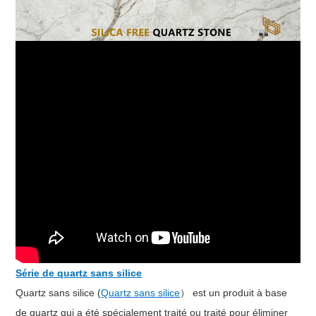
Série de quartz sans silice
Quartz sans silice (
Quartz sans silice
） est un produit à base
de quartz qui a été spécialement traité ou traité pour éliminer