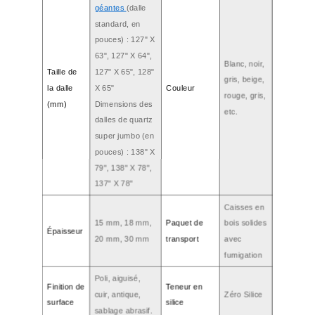
géantes
(dalle
standard, en
pouces) : 127" X
63", 127" X 64",
Blanc, noir,
Taille de
127" X 65", 128"
gris, beige,
la dalle
X 65"
Couleur
rouge, gris,
(mm)
Dimensions des
etc.
dalles de quartz
super jumbo (en
pouces) : 138" X
79", 138" X 78",
137" X 78"
Caisses en
15 mm, 18 mm,
Paquet de
bois solides
Épaisseur
20 mm, 30 mm
transport
avec
fumigation
Poli, aiguisé,
Finition de
Teneur en
cuir, antique,
Zéro Silice
surface
silice
sablage abrasif.