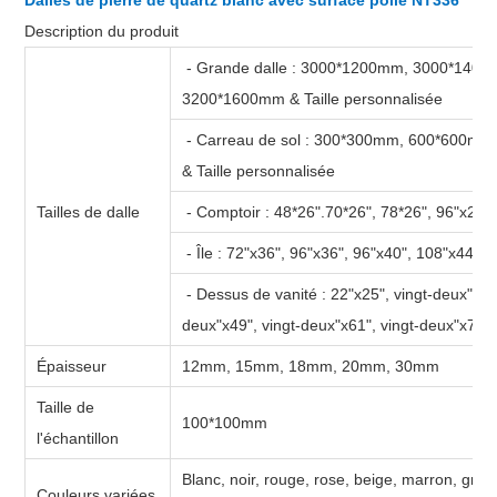
Description du produit
- Grande dalle : 3000*1200mm, 3000*140
3200*1600mm & Taille personnalisée
- Carreau de sol : 300*300mm, 600*600m
& Taille personnalisée
Tailles de dalle
- Comptoir : 48*26".70*26", 78*26", 96"x26"
- Île : 72"x36", 96"x36", 96"x40", 108"x44"
- Dessus de vanité : 22"x25", vingt-deux"x31"
deux"x49", vingt-deux"x61", vingt-deux"x73"
Épaisseur
12mm, 15mm, 18mm, 20mm, 30mm
Taille de
100*100mm
l'échantillon
Blanc, noir, rouge, rose, beige, marron, gris,
Couleurs variées