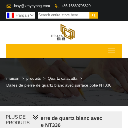

losy@xmyeyang.com
+86-15860795829


Français

Toggl
maison
>
produits
>
Quartz calacatta
>
Dalles de pierre de quartz blanc avec surface polie NT336
PLUS DE
Dalles de pierre de quartz blanc avec
PRODUITS
surface polie NT336