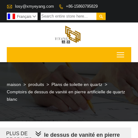

losy@xmyeyang.com
+86-15860795829


Français

Toggl
maison
>
produits
>
Plans de toilette en quartz
>
Comptoirs de dessus de vanité en pierre artificielle de quartz
blanc
PLUS DE
Comptoirs de dessus de vanité en pierre