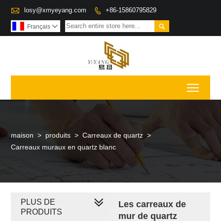

losy@xmyeyang.com
+86-15860795829


Français

Toggl
maison
>
produits
>
Carreaux de quartz
>
Carreaux muraux en quartz blanc
PLUS DE
Les carreaux de
PRODUITS
mur de quartz