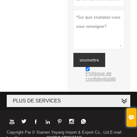
soumettre
Politique de
confidentialité
PLUS DE SERVICES








Copyright Par © Xiamen Yeyang Import & Export Co., Ltd.E-mail :