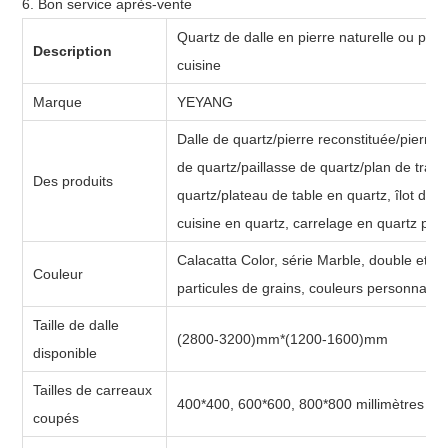
6. Bon service après-vente
Quartz de dalle en pierre naturelle ou part
Description
cuisine
Marque
YEYANG
Dalle de quartz/pierre reconstituée/pierre a
de quartz/paillasse de quartz/plan de trav
Des produits
quartz/plateau de table en quartz, îlot de 
cuisine en quartz, carrelage en quartz pour
Calacatta Color, série Marble, double et mu
Couleur
particules de grains, couleurs personnalis
Taille de dalle
(2800-3200)mm*(1200-1600)mm
disponible
Tailles de carreaux
400*400, 600*600, 800*800 millimètres
coupés