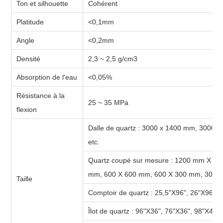
Ton et silhouette
Cohérent
Platitude
<0,1mm
Angle
<0,2mm
Densité
2,3 ~ 2,5 g/cm3
Absorption de l'eau
<0,05%
Résistance à la
25 ~ 35 MPa
flexion
Dalle de quartz :
3000 x 1400 mm, 3000 x
etc.
Quartz coupé sur mesure :
1200 mm X 120
mm, 600 X 600 mm, 600 X 300 mm, 300 X
Taille
Comptoir de quartz :
25,5"X96", 26"X96", 2
Îlot de quartz :
96"X36", 76"X36", 98"X42",