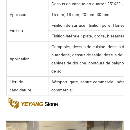
Dessus de vasque en quartz :
25"X22", 31"
Épaisseur
15 mm, 18 mm, 20 mm, 30 mm.
Finition de surface : finition polie. Honée. r
Finition
Finition latérale : plate, droite, biseautée
Comptoirs, dessus de cuisine, dessus de van
buanderie, dessus de table, dessus de banc
Application
cabines de douche, contours de baignoire,
de sol
Lieu de
Aéroport, gare, centre commercial, hôtel, 
candidature
commercial.