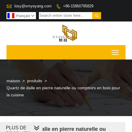

losy@xmyeyang.com
+86-15860795829


Français

Toggl
maison
>
produits
>
Quartz de dalle en pierre naturelle ou comptoirs en bois pour
la cuisine
PLUS DE
Quartz de dalle en pierre naturelle ou