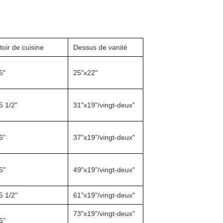
oir de cuisine
Dessus de vanité
6"
25"x22"
5 1/2"
31"x19"/vingt-deux"
6"
37"x19"/vingt-deux"
6"
49"x19"/vingt-deux"
5 1/2"
61"x19"/vingt-deux"
73"x19"/vingt-deux"
6"