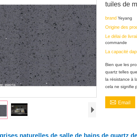
tuiles de 
brand
Yeyang
Origine des pro
Le délai de livr
commande
La capacité da
Bien que les pro
quartz telles que
la résistance à 
cela ne signifie 

Email
 grises naturelles de salle de bains de quartz 