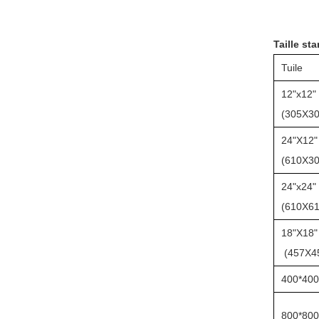
Taille st
Tuile
12"x12"
(305X30
24"X12"
(610X30
24"x24"
(610X61
18"X18"
(457X4
400*400
800*800