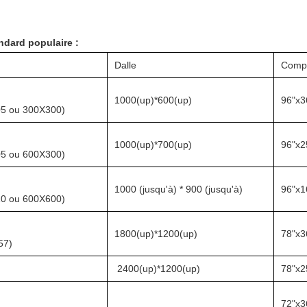
andard populaire :
Dalle
Compt
1000(up)*600(up)
96"x3
5 ou 300X300)
1000(up)*700(up)
96"x2
5 ou 600X300)
1000 (jusqu'à) * 900 (jusqu'à)
96"x1
0 ou 600X600)
1800(up)*1200(up)
78"x3
57)
2400(up)*1200(up)
78"x2
72"x3