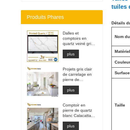
tuiles
Produits Phares
Détails d
Dalles et
Nom du
comptoirs en
quartz veiné gris
imprimé | Quartz
Matérie
imprimé sur toute
plus
la masse PQ005
Couleu
Projets gris clair
Surface
de carrelage en
pierre de
matériaux de
construction de
plus
haute qualité
Comptoir en
Taille
pierre de quartz
blanc Calacatta
d'ingénierie
artificielle, dessus
plus