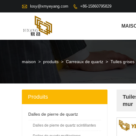

losy@xmyeyang.com
+86-15860795829

MAIS
maison
>
produits
>
Carreaux de quartz
>
Tuiles grises
Produits
Tuile
mur
Dalles de pierre de quartz
Dalles de pierre de quartz scintillantes
Dalles de quartz multicolores