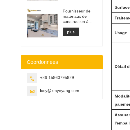
de vanité et dalle
de plan de travail
Surfac
Fournisseur de
matériaux de
Traitem
construction à
surface solide en
pierre de quartz
plus
Usage
artificielle
Coordonnées
Détail d
+86-15860795829

losy@xmyeyang.com

Modalit
paieme
Assuran
l'embal