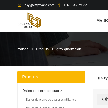

losy@xmyeyang.com
+86-15860795829

MAIS
maison
>
Produits
>
gray quartz slab
Produits
gray
Dalles de pierre de quartz
Ob
Dalles de pierre de quartz scintillantes
Dalles de quartz multicolores