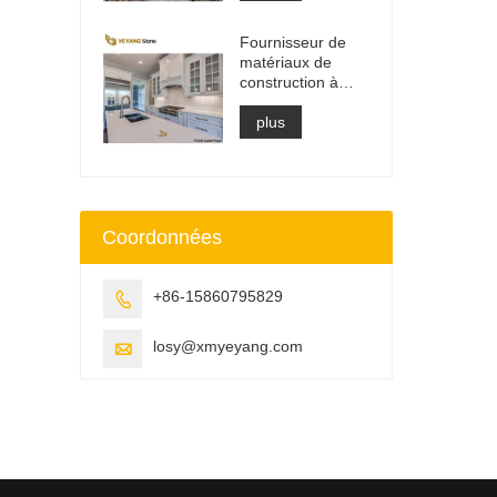
de vanité et dalle
de plan de travail
Fournisseur de
matériaux de
construction à
surface solide en
pierre de quartz
plus
artificielle
Coordonnées
+86-15860795829

losy@xmyeyang.com
