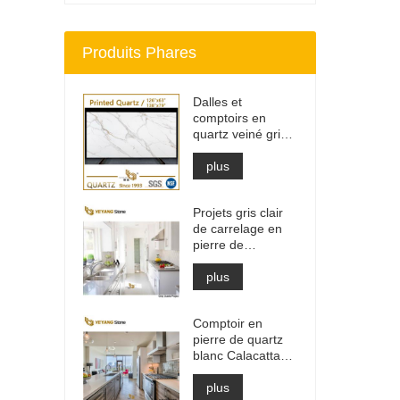
Produits Phares
Dalles et
comptoirs en
quartz veiné gris
imprimé | Quartz
imprimé sur toute
plus
la masse PQ005
Projets gris clair
de carrelage en
pierre de
matériaux de
construction de
plus
haute qualité
Comptoir en
pierre de quartz
blanc Calacatta
d'ingénierie
artificielle, dessus
plus